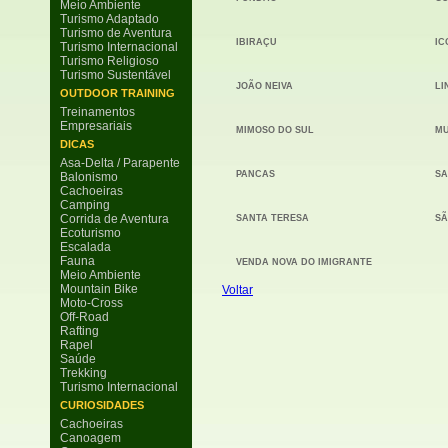
Meio Ambiente
Turismo Adaptado
Turismo de Aventura
IBIRAÇU
IC
Turismo Internacional
Turismo Religioso
Turismo Sustentável
JOÃO NEIVA
LI
OUTDOOR TRAINING
Treinamentos
Empresariais
MIMOSO DO SUL
MU
DICAS
Asa-Delta / Parapente
PANCAS
SA
Balonismo
Cachoeiras
Camping
Corrida de Aventura
SANTA TERESA
SÃ
Ecoturismo
Escalada
Fauna
VENDA NOVA DO IMIGRANTE
Meio Ambiente
Mountain Bike
Voltar
Moto-Cross
Off-Road
Rafting
Rapel
Saúde
Trekking
Turismo Internacional
CURIOSIDADES
Cachoeiras
Canoagem