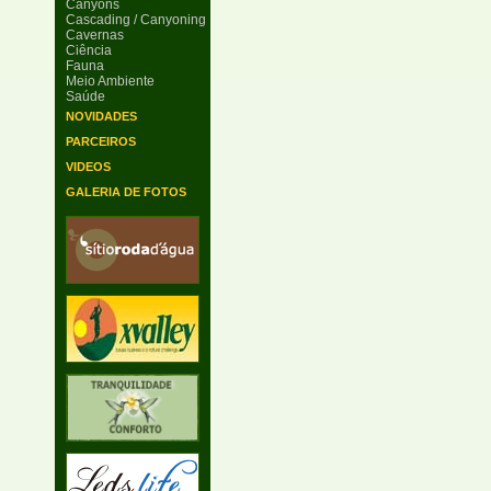
Canyons
Cascading / Canyoning
Cavernas
Ciência
Fauna
Meio Ambiente
Saúde
NOVIDADES
PARCEIROS
VIDEOS
GALERIA DE FOTOS