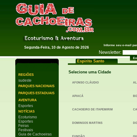
Guia de Cachoeiras
Informe seu e-mail pa
Segunda-Feira, 10 de Agosto de 2026
Newsletter:
Espirito Santo
Selecione uma Cidade
REGIÕES
sudeste
AFONSO CLÁUDIO
AL
PARQUES NACIONAIS
PARQUES ESTADUAIS
APIACÁ
BO
AVENTURA
Esportes
CACHOEIRO DE ITAPEMIRIM
CA
NOTÍCIAS
Ecoturismo
Esportes
DOMINGOS MARTINS
DO
Feiras
Festivais
Guia de Cachoeiras
FUNDÃO
GU