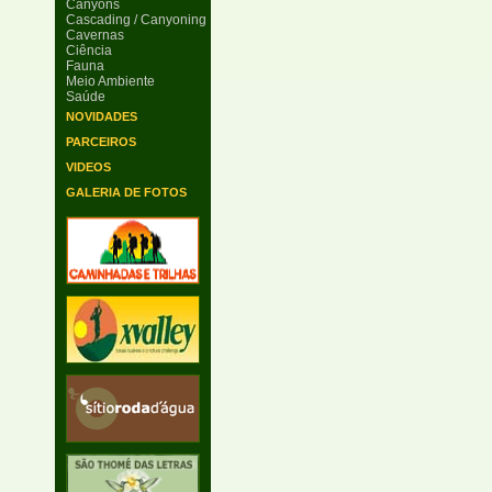
Canyons
Cascading / Canyoning
Cavernas
Ciência
Fauna
Meio Ambiente
Saúde
NOVIDADES
PARCEIROS
VIDEOS
GALERIA DE FOTOS