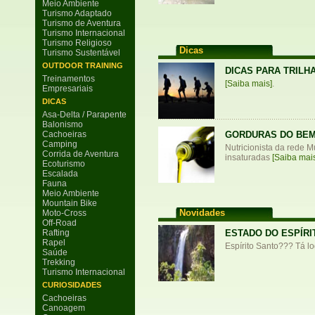
Meio Ambiente
Turismo Adaptado
Turismo de Aventura
Turismo Internacional
Turismo Religioso
Dicas
Turismo Sustentável
OUTDOOR TRAINING
DICAS PARA TRILH
Treinamentos
[Saiba mais]
.
Empresariais
DICAS
Asa-Delta / Parapente
Balonismo
Cachoeiras
GORDURAS DO BEM
Camping
Nutricionista da rede 
Corrida de Aventura
insaturadas
[Saiba mai
Ecoturismo
Escalada
Fauna
Meio Ambiente
Mountain Bike
Novidades
Moto-Cross
Off-Road
Rafting
ESTADO DO ESPÍRI
Rapel
Espírito Santo??? Tá log
Saúde
Trekking
Turismo Internacional
CURIOSIDADES
Cachoeiras
Canoagem