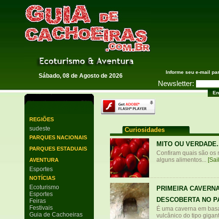
Guia de Cachoeiras
Informe seu e-mail pa
Sábado, 08 de Agosto de 2026
Newsletter:
REGIÕES
sudeste
Curiosidades
PARQUES NACIONAIS
MITO OU VERDADE.
PARQUES ESTADUAIS
Confiram quais são os 
alguns alimentos...
[Sai
AVENTURA
Esportes
NOTÍCIAS
Ecoturismo
PRIMEIRA CAVERNA
Esportes
DESCOBERTA NO P
Feiras
Festivais
É uma caverna em basal
Guia de Cachoeiras
vulcânico do tipo gigant