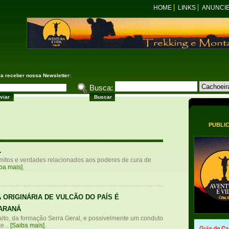
HOME
LINKS
ANUNCI
ra receber nossa Newsletter:
Busca:
PUBLI
.
mitos e verdades relacionados aos poderes de cura de
ba mais]
.
 ORIGINÁRIA DE VULCÃO DO PAÍS É
ARANÁ
to, da formação Serra Geral, e possivelmente um conduto
e...
[Saiba mais]
.